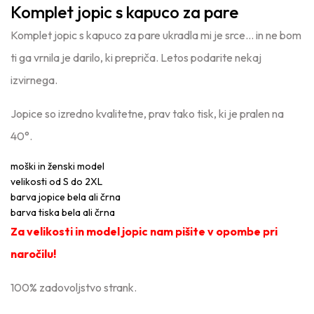
Komplet jopic s kapuco za pare
Komplet jopic s kapuco za pare ukradla mi je srce… in ne bom
ti ga vrnila je darilo, ki prepriča. Letos podarite nekaj
izvirnega.
Jopice so izredno kvalitetne, prav tako tisk, ki je pralen na
40°.
moški in ženski model
velikosti od S do 2XL
barva jopice bela ali črna
barva tiska bela ali črna
Za velikosti in model jopic nam pišite v opombe pri
naročilu!
100% zadovoljstvo strank.