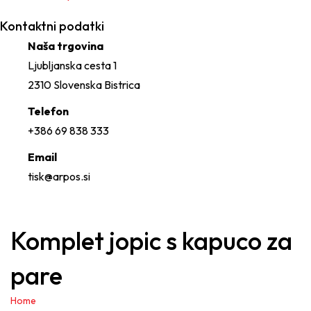
Kontaktni podatki
Naša trgovina
Ljubljanska cesta 1
2310 Slovenska Bistrica
Telefon
+386 69 838 333
Email
tisk@arpos.si
Komplet jopic s kapuco za
pare
Home