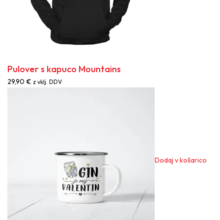
na
stra
izd
Pulover s kapuco Mountains
29,90
€
z vklj. DDV
Dodaj v košarico