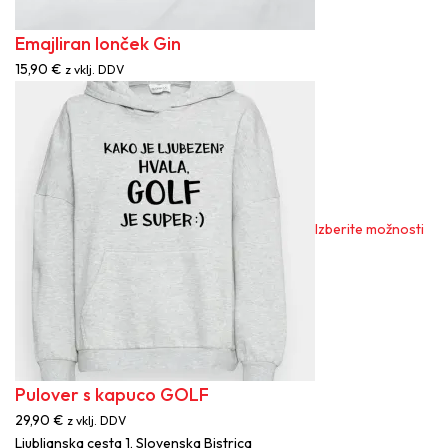
Emajliran lonček Gin
15,90
€
z vklj. DDV
Ta
izd
ima
več
razl
Mož
lah
Izberite možnosti
izb
na
stra
izd
Pulover s kapuco GOLF
29,90
€
z vklj. DDV
Ljubljanska cesta 1, Slovenska Bistrica