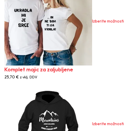
razl
Mož
lah
Izberite možnosti
izb
na
stra
izd
Komplet majic za zaljubljene
25,70
€
z vklj. DDV
Ta
izd
ima
več
razl
Mož
lah
Izberite možnosti
izb