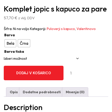
Komplet jopic s kapuco za pare
57,70
€
z vklj. DDV
Šifra:
Ni na voljo
Kategoriji:
Puloverji s kapuco
,
Valentinovo
Barva
Bela
Črna
Barva tiska
Komplet
DODAJ V KOŠARICO
jopic
DODAJ V KOŠARICO
s
kapuco
Opis
Dodatne podrobnosti
Mnenja (0)
za
pare
quantity
Description