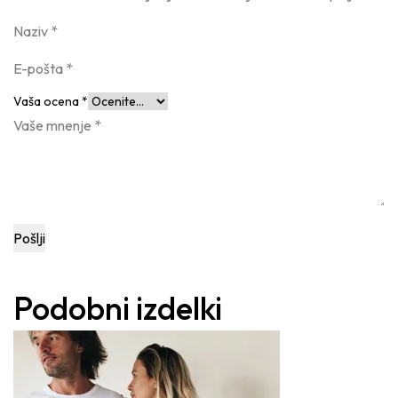
Naziv
*
E-pošta
*
Vaša ocena
*
Vaše mnenje
*
Podobni izdelki
Ta
izd
ima
več