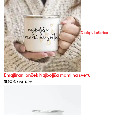
Dodaj v košarico
Emajliran lonček Najboljša mami na svetu
15,90
€
z vklj. DDV