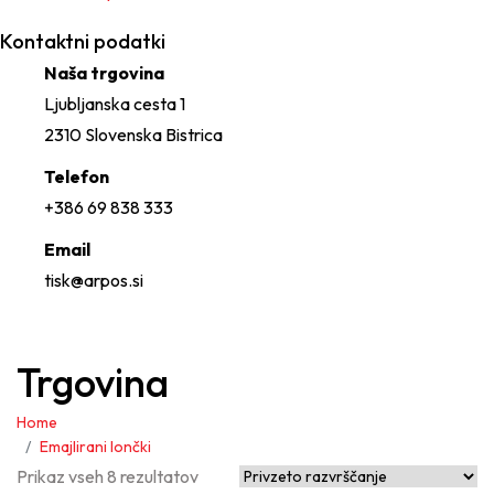
Kontaktni podatki
Naša trgovina
Ljubljanska cesta 1
2310 Slovenska Bistrica
Telefon
+386 69 838 333
Email
tisk@arpos.si
Trgovina
Home
Emajlirani lončki
Prikaz vseh 8 rezultatov