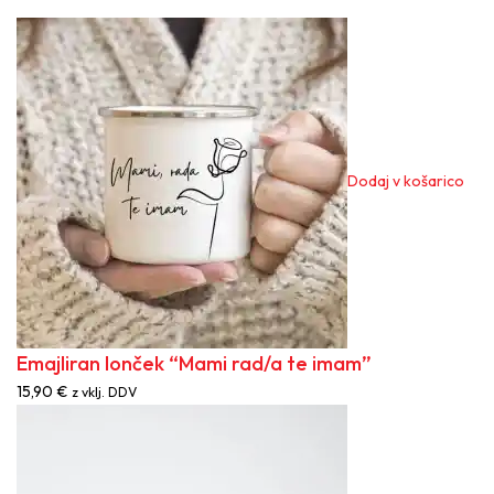
Dodaj v košarico
Emajliran lonček “Mami rad/a te imam”
15,90
€
z vklj. DDV