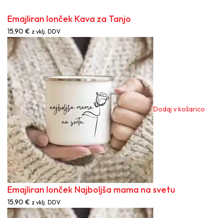
Emajliran lonček Kava za Tanjo
15,90
€
z vklj. DDV
Dodaj v košarico
Emajliran lonček Najboljša mama na svetu
15,90
€
z vklj. DDV