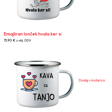
Emajliran lonček hvala ker si
15,90
€
z vklj. DDV
Dodaj v košarico