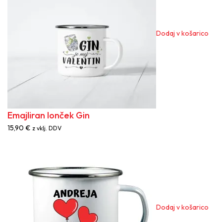
Dodaj v košarico
Emajliran lonček Gin
15,90
€
z vklj. DDV
Dodaj v košarico