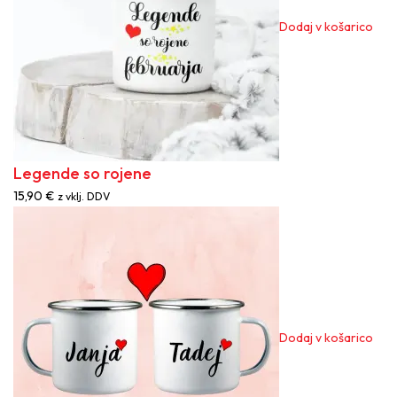
Dodaj v košarico
Legende so rojene
15,90
€
z vklj. DDV
Dodaj v košarico